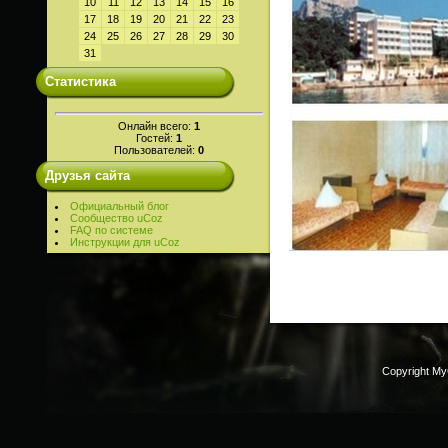
10
11
12
13
14
15
16
17
18
19
20
21
22
23
24
25
26
27
28
29
30
31
Статистика
Онлайн всего:
1
Гостей:
1
Пользователей:
0
Друзья сайта
Официальный блог
Сообщество uCoz
FAQ по системе
Инструкции для uCoz
Copyright M