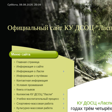
Суббота, 08.08.2026, 20:09
Официальный сайт КУ ДСОЦ "Ласп
Меню сайта
Главная страница
Информация о сайте
Информация о Ласпи
Информация о путёвках
Контактная информация
Условия проживания
Книга отзывов
Коллектив КУ ДСОЦ "Ласпи"
Учебно-воспитательный процесс
КУ ДОСЦ «Ласп
Спортивно-массовая работа
годах трём четырё
Культурно-массовая работа