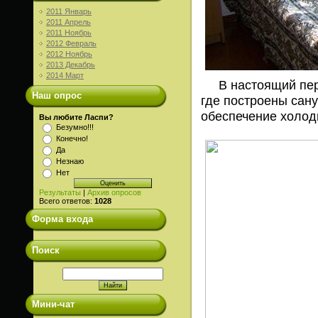
2011 Январь
2011 Апрель
2011 Ноябрь
2012 Февраль
2012 Ноябрь
2013 Декабрь
2014 Март
В настоящий пери
Наш опрос
где построены сан
обеспечение холод
Вы любите Ласпи?
Безумно!!!
Конечно!
Да
Незнаю
Нет
Результаты
|
Архив опросов
Всего ответов:
1028
Форма входа
Поиск
Мини-чат