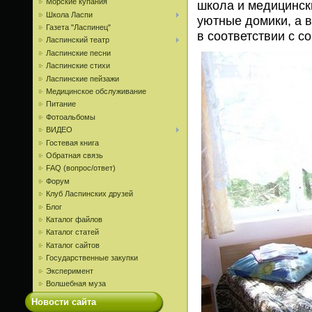
Морские купания
школа и медицинск
Школа Ласпи
уютные домики, а 
Газета "Ласпинец"
в соответствии с 
Ласпинский театр
Ласпинские песни
Ласпинские стихи
Ласпинские пейзажи
Медицинское обслуживание
Питание
Фотоальбомы
ВИДЕО
Гостевая книга
Обратная связь
FAQ (вопрос/ответ)
Форум
Клуб Ласпинских друзей
Блог
Каталог файлов
Каталог статей
Каталог сайтов
Государственные закупки
Эксперимент
Волшебная муза
Новости сайта