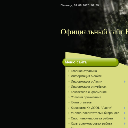
Пятница, 07.08.2026, 02:20
Официальный сайт
Меню сайта
Главная страница
Информация о сайте
Информация о Ласпи
Информация о путёвках
Контактная информация
Условия проживания
Книга отзывов
Коллектив КУ ДСОЦ "Ласпи"
Учебно-воспитательный процесс
Спортивно-массовая работа
Культурно-массовая работа