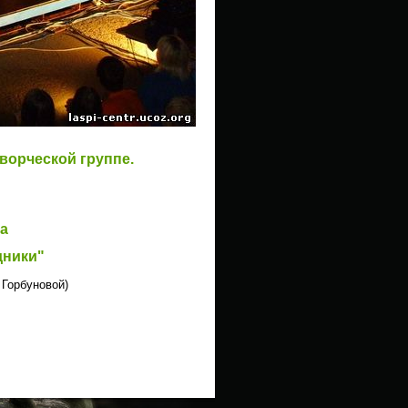
ворческой группе.
а
дники"
 Горбуновой)