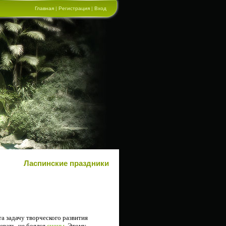
Главная
|
Регистрация
|
Вход
Ласпинские праздники
та задачу творческого развития
цевать, не боялся
сцены
. Этому