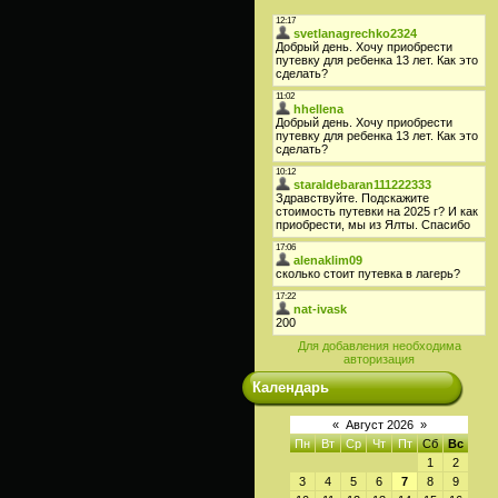
Для добавления необходима
авторизация
Календарь
«
Август 2026
»
Пн
Вт
Ср
Чт
Пт
Сб
Вс
1
2
3
4
5
6
7
8
9