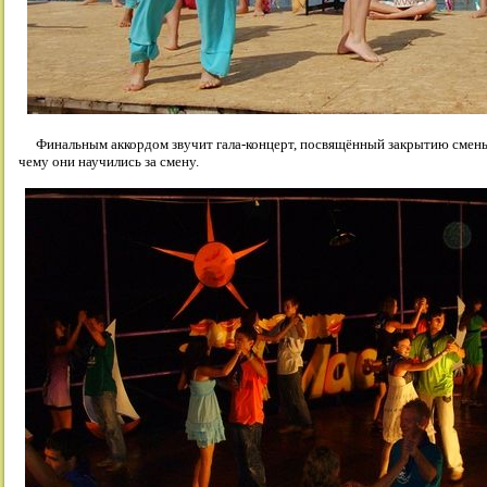
Финальным аккордом звучит гала-концерт, посвящённый закрытию смены,
чему они научились за смену.