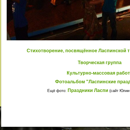
Стихотворение, посвящённое Ласпинской т
Творческая группа
Культурно-массовая работ
Фотоальбом "Ласпинские праз
Праздники Ласпи
Ещё фото:
(сайт Юлии