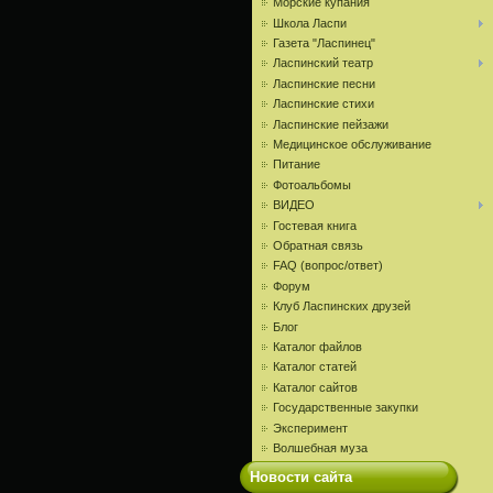
Морские купания
Школа Ласпи
Газета "Ласпинец"
Ласпинский театр
Ласпинские песни
Ласпинские стихи
Ласпинские пейзажи
Медицинское обслуживание
Питание
Фотоальбомы
ВИДЕО
Гостевая книга
Обратная связь
FAQ (вопрос/ответ)
Форум
Клуб Ласпинских друзей
Блог
Каталог файлов
Каталог статей
Каталог сайтов
Государственные закупки
Эксперимент
Волшебная муза
Новости сайта