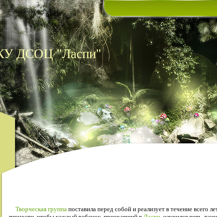
 КУ ДСОЦ "Ласпи"
Творческая группа
поставила перед собой и реализует в течение всего ле
личности, чтобы каждый ребенок, приехавший в
Ласпи
, научился петь, тан