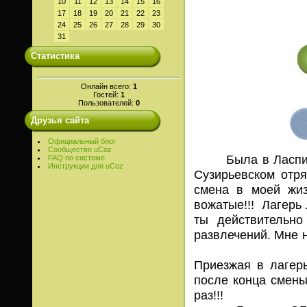
10
11
12
13
14
15
16
17
18
19
20
21
22
23
24
25
26
27
28
29
30
31
Статистика
Онлайн всего:
1
Гостей:
1
Пользователей:
0
Друзья сайта
Официальный блог
Сообщество uCoz
Была в Ласпи
FAQ по системе
Инструкции для uCoz
Сузирьевском отр
смена в моей жиз
вожатые!!! Лагерь 
ты действительн
развлечений. Мне н
Приезжая в лагерь
после конца смены
раз!!!