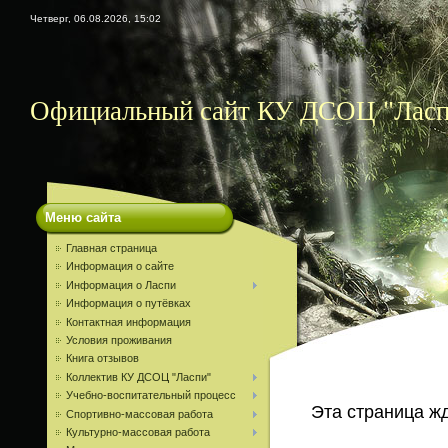
Четверг, 06.08.2026, 15:02
Официальный сайт КУ ДСОЦ "Ласп
Меню сайта
Главная страница
Информация о сайте
Информация о Ласпи
Информация о путёвках
Контактная информация
Условия проживания
Книга отзывов
Коллектив КУ ДСОЦ "Ласпи"
Учебно-воспитательный процесс
Эта страница ж
Спортивно-массовая работа
Культурно-массовая работа