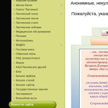
Морские купания
Анонимные, некул
Школа Ласпи
Газета "Ласпинец"
Пожалуйста, указ
Ласпинский театр
Ласпинские песни
Ласпинские стихи
Ласпинские пейзажи
Медицинское обслуживание
Питание
Фотоальбомы
ВИДЕО
Гостевая книга
Обратная связь
FAQ (вопрос/ответ)
Форум
Клуб Ласпинских друзей
Блог
Каталог файлов
Каталог статей
Каталог сайтов
Государственные закупки
Эксперимент
Волшебная муза
Новости сайта