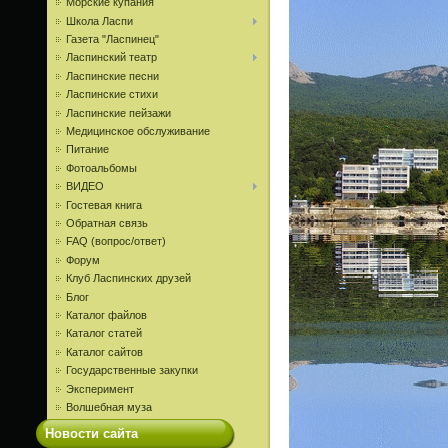
Морские купания
Школа Ласпи
Газета "Ласпинец"
Ласпинский театр
Ласпинские песни
Ласпинские стихи
Ласпинские пейзажи
Медицинское обслуживание
Питание
Фотоальбомы
ВИДЕО
Гостевая книга
Обратная связь
FAQ (вопрос/ответ)
Форум
Клуб Ласпинских друзей
Блог
Каталог файлов
Каталог статей
Каталог сайтов
Государственные закупки
Эксперимент
Волшебная муза
Новости сайта