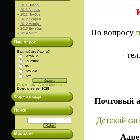
2011 Январь
2011 Апрель
2011 Ноябрь
2012 Февраль
2012 Ноябрь
2013 Декабрь
По вопросу
п
2014 Март
Наш опрос
Вы любите Ласпи?
- тел
Безумно!!!
Конечно!
Да
Незнаю
Нет
Результаты
|
Архив опросов
Всего ответов:
1028
Форма входа
Почтовый а
Поиск
Детский са
Мини-чат
Адре