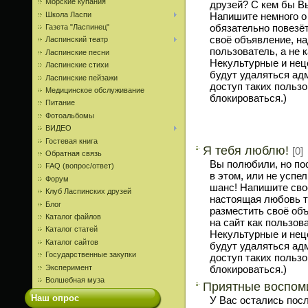
Морские купания
друзей? С кем бы В
Напишите немного о
Школа Ласпи
обязательно повезёт
Газета "Ласпинец"
своё объявление, на
Ласпинский театр
пользователь, а не к
Ласпинские песни
Некультурные и нец
Ласпинские стихи
будут удаляться ад
Ласпинские пейзажи
доступ таких пользо
Медицинское обслуживание
блокироваться.)
Питание
Фотоальбомы
ВИДЕО
Гостевая книга
Я тебя люблю!
[0]
Обратная связь
Вы полюбили, но по
FAQ (вопрос/ответ)
в этом, или не успе
Форум
шанс! Напишите сво
Клуб Ласпинских друзей
настоящая любовь тв
Блог
разместить своё объ
Каталог файлов
на сайт как пользова
Каталог статей
Некультурные и нец
Каталог сайтов
будут удаляться ад
Государственные закупки
доступ таких пользо
Эксперимент
блокироваться.)
Волшебная муза
Приятные воспом
Наш опрос
У Вас остались пос